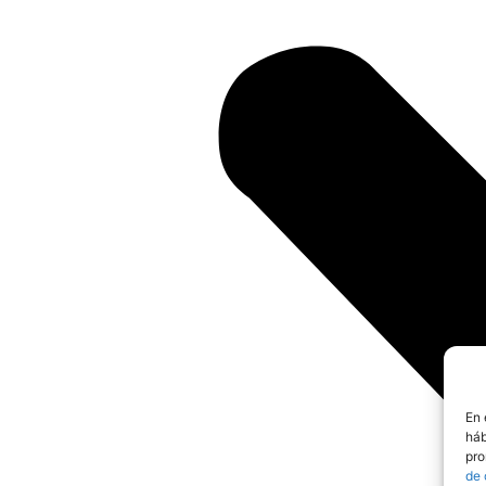
En 
háb
pro
de 