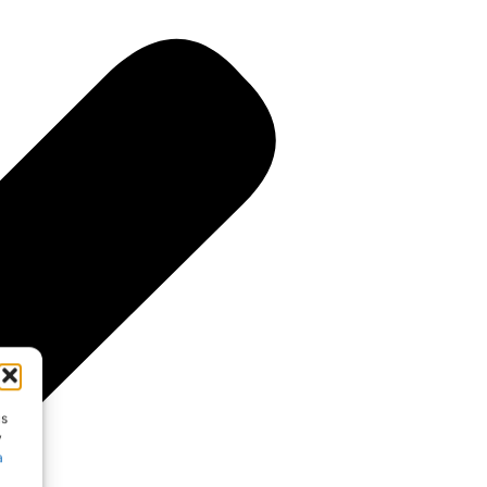
us
y
a