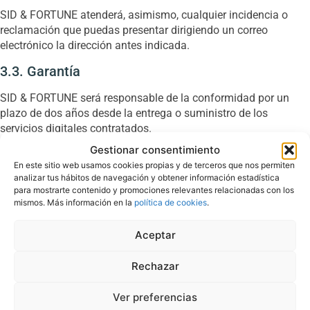
SID & FORTUNE atenderá, asimismo, cualquier incidencia o
reclamación que puedas presentar dirigiendo un correo
electrónico la dirección antes indicada.
3.3. Garantía
SID & FORTUNE será responsable de la conformidad por un
plazo de dos años desde la entrega o suministro de los
servicios digitales contratados.
Gestionar consentimiento
3.4. Hojas de reclamaciones
En este sitio web usamos cookies propias y de terceros que nos permiten
analizar tus hábitos de navegación y obtener información estadística
Si ostentas la condición de consumidor/a o usuario/a puedes
para mostrarte contenido y promociones relevantes relacionadas con los
dirigirte al organismo municipal o autonómico de tu localidad
mismos. Más información en la
política de cookies
.
para su descarga digital.
Aunque dispongas del impreso oficial, puedes presentar una
Aceptar
reclamación en cualquier formato y ante cualquier
administración municipal o autonómica competente. Basta con
Rechazar
elaborar un escrito exponiendo los datos relativos al
reclamante y al reclamado, los hechos y lo que se solicita. En la
Ver preferencias
reclamación debe hacerse constar: