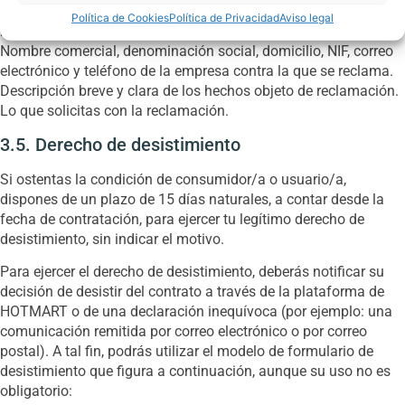
Nombre, dirección, DNI, correo electrónico y teléfono del
Política de Cookies
Política de Privacidad
Aviso legal
reclamante.
Nombre comercial, denominación social, domicilio, NIF, correo
electrónico y teléfono de la empresa contra la que se reclama.
Descripción breve y clara de los hechos objeto de reclamación.
Lo que solicitas con la reclamación.
3.5. Derecho de desistimiento
Si ostentas la condición de consumidor/a o usuario/a,
dispones de un plazo de 15 días naturales, a contar desde la
fecha de contratación, para ejercer tu legítimo derecho de
desistimiento, sin indicar el motivo.
Para ejercer el derecho de desistimiento, deberás notificar su
decisión de desistir del contrato a través de la plataforma de
HOTMART o de una declaración inequívoca (por ejemplo: una
comunicación remitida por correo electrónico o por correo
postal). A tal fin, podrás utilizar el modelo de formulario de
desistimiento que figura a continuación, aunque su uso no es
obligatorio: