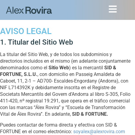
AVISO LEGAL
1. Titular del Sitio Web
La titular del Sitio Web, y de todos los subdominios y
directorios incluidos en el mismo (en adelante conjuntamente
denominados como el
Sitio Web
) es la mercantil
SID &
FORTUNE, S.L.U.
, con domicilio en Passeig Arnaldeta de
Caboet, 11, 2-1 – AD700- Escaldes-Engordany (Andorra), con
NIF L714392K y debidamente inscrita en el Registre de
Societats Mercantils del Govern d’Andorra al libro S-305, Folio
411-420, nº registral 19.291, que opera en el tráfico comercial
con las marcas “Álex Rovira” y “Escuela de Transformación
Vital de Álex Rovira”. En adelante,
SID & FORTUNE.
Puedes contactar de forma directa y efectiva con SID &
FORTUNE en el correo electrónico:
soyalex@alexrovira.com