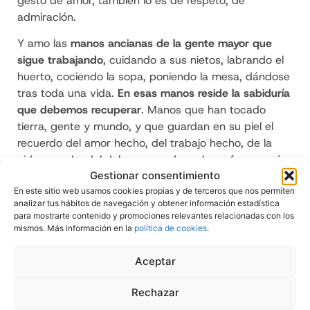
gesto de amor, también lo es de respeto, de
admiración.
Y amo las
manos ancianas de la gente mayor que
sigue trabajando
, cuidando a sus nietos, labrando el
huerto, cociendo la sopa, poniendo la mesa, dándose
tras toda una vida.
En esas manos reside la sabiduría
que debemos recuperar
. Manos que han tocado
tierra, gente y mundo, y que guardan en su piel el
recuerdo del amor hecho, del trabajo hecho, de la
vida pasada, del dolor superado y el que fue y será
Gestionar consentimiento
indigerible, de momentos cargados de sentido, y de
En este sitio web usamos cookies propias y de terceros que nos permiten
los que nunca lo tendrán. Y
doy gracias porque
analizar tus hábitos de navegación y obtener información estadística
siguen vivas y acompañándonos
. Pocas cosas hay en
para mostrarte contenido y promociones relevantes relacionadas con los
esta tierra que me provoquen un mayor sentimiento
mismos. Más información en la
política de cookies
.
de misterio y amor.
Aceptar
Rechazar
Besos y abrazos a todos,