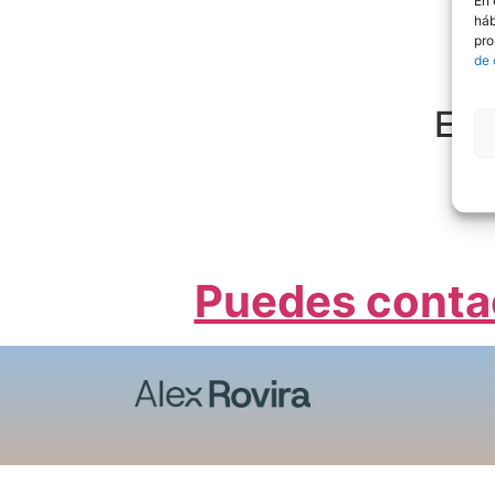
En 
háb
pro
de 
Est
L
Puedes conta