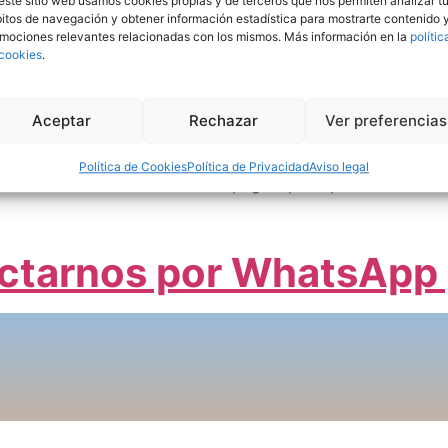
este sitio web usamos cookies propias y de terceros que nos permiten analizar t
itos de navegación y obtener información estadística para mostrarte contenido 
mociones relevantes relacionadas con los mismos. Más información en la
polític
cookies
.
a página no está dentro de la
Aceptar
Rechazar
Ver preferencias
a página a la que intentas acceder no existe o se ha movid
Política de Cookies
Política de Privacidad
Aviso legal
Intenta volver a la página principal.
ctarnos por WhatsApp 