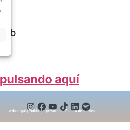
us
y
a
 web
o.
pulsando aquí
Aviso legal
|
Política de privacidad
|
Política de cookies